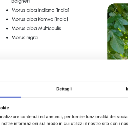
Bolgheri
Morus alba Indiano [India]
Morus alba Kamva [India]
Morus alba Multicaulis
Morus nigra
Dettagli
ookie
nalizzare contenuti ed annunci, per fornire funzionalità dei socia
nizio del percorso espositivo, nella sala n. 1 sono esposti o
inoltre informazioni sul modo in cui utilizzi il nostro sito con i n
del baco da seta e il suo allevamento, dall’incubazione del