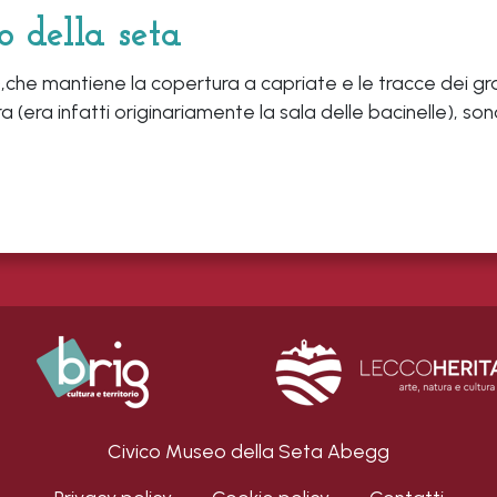
o della seta
 3),che mantiene la copertura a capriate e le tracce dei gr
ra (era infatti originariamente la sala delle bacinelle), so
Civico Museo della Seta Abegg