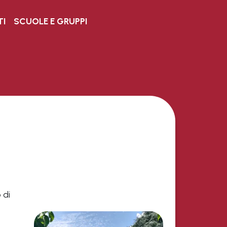
TI
SCUOLE E GRUPPI
 di