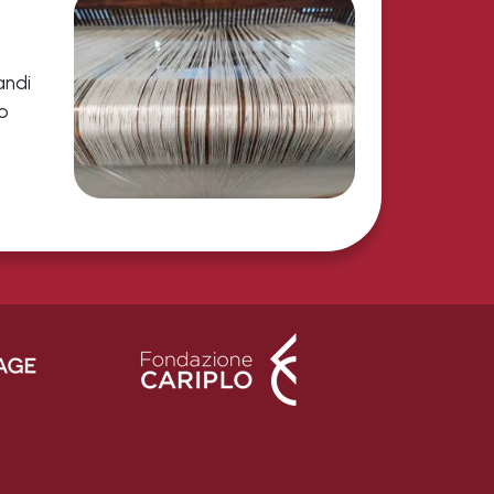
andi
no