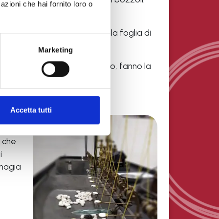
azioni che hai fornito loro o
durante tutto l'anno così da
obre i bachi sono nutriti con la foglia di
Marketing
ruchi mentre nascono, si nutrono, fanno la
.
Accetta tutti
a che
i
 magia