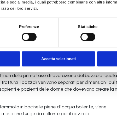
icità e social media, i quali potrebbero combinarle con altre inform
lizzo dei loro servizi.
ltre allestito un piccolo
allevamento di bachi, effettuato 
tterne la visione in continuità
: nei mesi da maggio a ott
 e nei mesi invernali con liofilizzato di gelso.
Preferenze
Statistiche
o offre ai visitatori la possibilità di osservare i piccoli b
e si arrampicano sui rametti per racchiudersi nel bozzolo
Accetta selezionati
hinari della prima fase di lavorazione del bozzolo, quell
a trattura. I bozzoli venivano separati per dimensioni, pulit
i sapienti e pazienti delle donne che dovevano creare la
’ammollo in bacinelle piene di acqua bollente, viene
mmosa che funge da collante per il bozzolo.