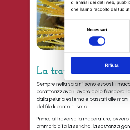
di analisi dei dati web, pubbl
che hanno raccolto dal tuo uti
È ino
perme
Selezione
gelso
Necessari
del
consenso
Quest
muta 
Rifiuta
La trattura
Sempre nella sala n.1 sono esposti i macc
caratterizzava il lavoro delle filandere: l
dalla peluria esterna e passati alle man
del filo lucente di seta.
Prima, attraverso la maceratura, ovvero l
ammorbidita la sericina, la sostanza go