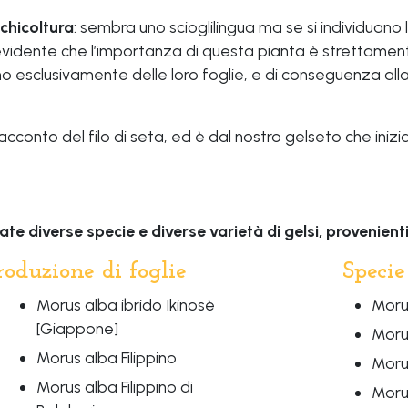
chicoltura
: sembra uno scioglilingua ma se si individuano 
idente che l’importanza di questa pianta è strettamen
ono esclusivamente delle loro foglie, e di conseguenza all
racconto del filo di seta, ed è dal nostro gelseto che inizia
te diverse specie e diverse varietà di gelsi, provenien
roduzione di foglie
Specie
Morus alba ibrido Ikinosè
Moru
[Giappone]
Morus
Morus alba Filippino
Moru
Morus alba Filippino di
Moru