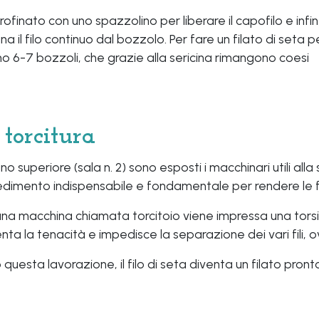
rofinato con uno spazzolino per liberare il capofilo e infin
na il filo continuo dal bozzolo. Per fare un filato di seta p
meno 6-7 bozzoli, che grazie alla sericina rimangono coesi
 torcitura
ano superiore (sala n. 2) sono esposti i macchinari utili all
dimento indispensabile e fondamentale per rendere le fibre 
na macchina chiamata torcitoio viene impressa una torsio
ta la tenacità e impedisce la separazione dei vari fili, o
questa lavorazione, il filo di seta diventa un filato pron