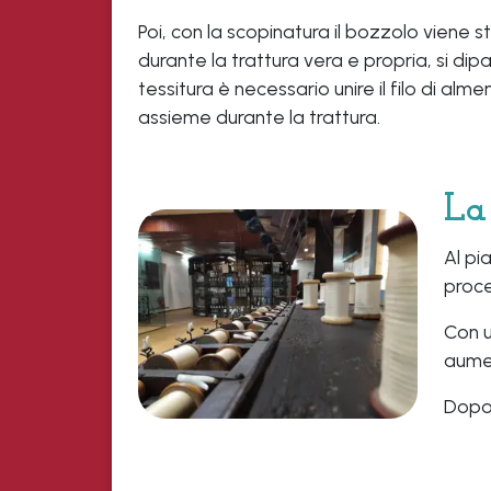
Poi, con la scopinatura il bozzolo viene st
durante la trattura vera e propria, si dipa
tessitura è necessario unire il filo di al
assieme durante la trattura.
La
Al pi
proce
Con u
aumen
Dopo 