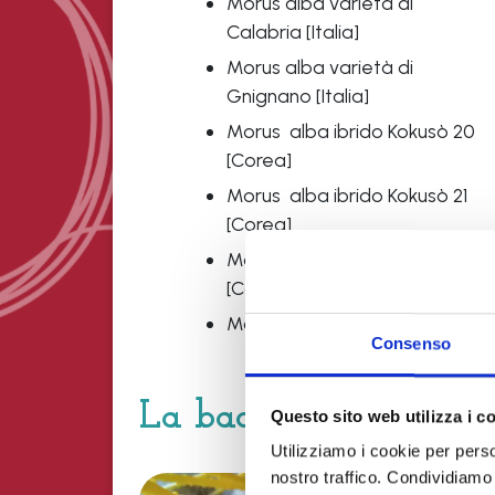
Morus alba varietà di
Calabria [Italia]
Morus alba varietà di
Gnignano [Italia]
Morus alba ibrido Kokusò 20
[Corea]
Morus alba ibrido Kokusò 21
[Corea]
Morus alba ibrido Kokusò 27
[Corea]
Morus alba ibrido Kairiò
Consenso
La bachicoltura
Questo sito web utilizza i c
Utilizziamo i cookie per perso
All’i
nostro traffico. Condividiamo 
vita 