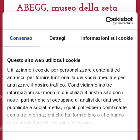
ABEGG, museo della seta
Un museo scientifico e tecnologico
interamente dedicato alla produzione e alla
Consenso
Dettagli
Informazioni sui cookie
lavorazione del filo di seta
Lasciati sorprendere dalla storia e dalla
cultura che custodiamo
Questo sito web utilizza i cookie
Utilizziamo i cookie per personalizzare contenuti ed
Scopri di più
annunci, per fornire funzionalità dei social media e per
analizzare il nostro traffico. Condividiamo inoltre
informazioni sul modo in cui utilizzi il nostro sito con i
nostri partner che si occupano di analisi dei dati web,
pubblicità e social media, i quali potrebbero combinarle
con altre informazioni che hai fornito loro o che hanno
raccolto dal tuo utilizzo dei loro servizi.
Selezione